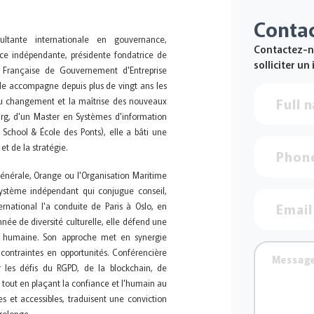
Conta
ltante internationale en gouvernance,
Contactez-n
rice indépendante, présidente fondatrice de
solliciter un
on Française de Gouvernement d'Entreprise
lle accompagne depuis plus de vingt ans les
 du changement et la maîtrise des nouveaux
rg, d'un Master en Systèmes d'information
School & École des Ponts), elle a bâti une
et de la stratégie.
énérale, Orange ou l'Organisation Maritime
système indépendant qui conjugue conseil,
rnational l'a conduite de Paris à Oslo, en
nnée de diversité culturelle, elle défend une
et humaine. Son approche met en synergie
contraintes en opportunités. Conférencière
ur les défis du RGPD, de la blockchain, de
s, tout en plaçant la confiance et l'humain au
s et accessibles, traduisent une conviction
prolonge.