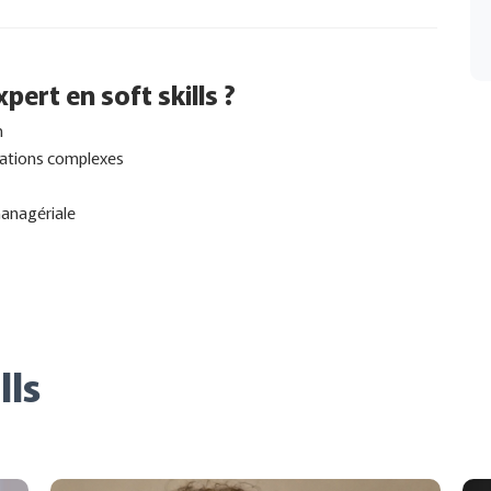
pert en soft skills ?
n
tuations complexes
 managériale
lls