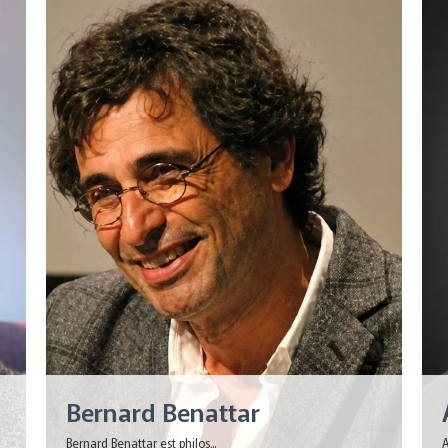
Bernard Benattar
Bernard Benattar est philos...
A