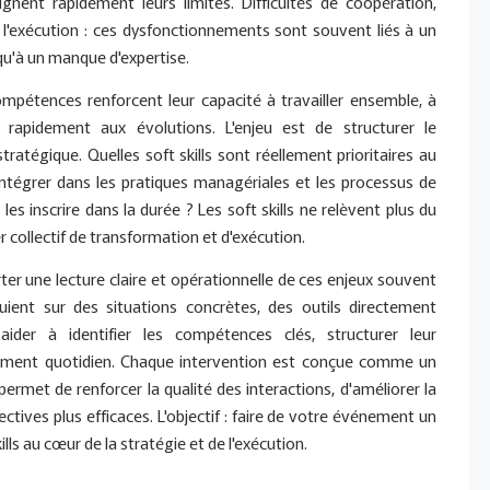
gnent rapidement leurs limites. Difficultés de coopération,
 l'exécution : ces dysfonctionnements sont souvent liés à un
u'à un manque d'expertise.
compétences renforcent leur capacité à travailler ensemble, à
 rapidement aux évolutions. L'enjeu est de structurer le
tégique. Quelles soft skills sont réellement prioritaires au
intégrer dans les pratiques managériales et les processus de
es inscrire dans la durée ? Les soft skills ne relèvent plus du
r collectif de transformation et d'exécution.
orter une lecture claire et opérationnelle de ces enjeux souvent
ient sur des situations concrètes, des outils directement
aider à identifier les compétences clés, structurer leur
nement quotidien. Chaque intervention est conçue comme un
permet de renforcer la qualité des interactions, d'améliorer la
tives plus efficaces. L'objectif : faire de votre événement un
lls au cœur de la stratégie et de l'exécution.