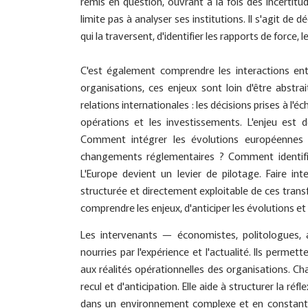
remis en question, ouvrant à la fois des incertit
limite pas à analyser ses institutions. Il s'agit de
qui la traversent, d'identifier les rapports de force, 
C'est également comprendre les interactions entr
organisations, ces enjeux sont loin d'être abstra
relations internationales : les décisions prises à l'
opérations et les investissements. L'enjeu est d
Comment intégrer les évolutions européennes 
changements réglementaires ? Comment identifi
L'Europe devient un levier de pilotage. Faire inte
structurée et directement exploitable de ces tran
comprendre les enjeux, d'anticiper les évolutions et
Les intervenants — économistes, politologues, 
nourries par l'expérience et l'actualité. Ils perm
aux réalités opérationnelles des organisations. 
recul et d'anticipation. Elle aide à structurer la réfl
dans un environnement complexe et en constante é