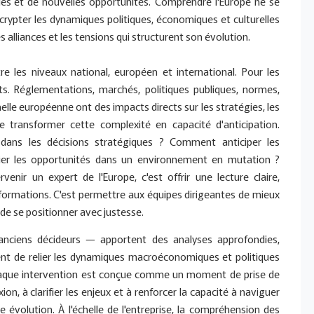
udes et de nouvelles opportunités.
Comprendre l'Europe ne se
 décrypter les dynamiques politiques, économiques et culturelles
les alliances et les tensions qui structurent son évolution.
e les niveaux national, européen et international. Pour les
its. Réglementations, marchés, politiques publiques, normes,
échelle européenne ont des impacts directs sur les stratégies, les
e transformer cette complexité en capacité d'anticipation.
dans les décisions stratégiques ? Comment anticiper les
er les opportunités dans un environnement en mutation ?
rvenir un expert de l'Europe, c'est offrir une lecture claire,
sformations. C'est permettre aux équipes dirigeantes de mieux
 de se positionner avec justesse.
anciens décideurs — apportent des analyses approfondies,
ettent de relier les dynamiques macroéconomiques et politiques
Chaque intervention est conçue comme un moment de prise de
exion, à clarifier les enjeux et à renforcer la capacité à naviguer
volution. À l'échelle de l'entreprise, la compréhension des