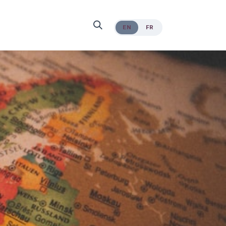
EN
FR