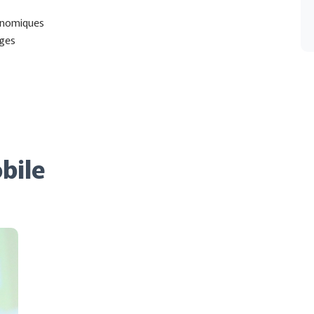
conomiques
ages
bile