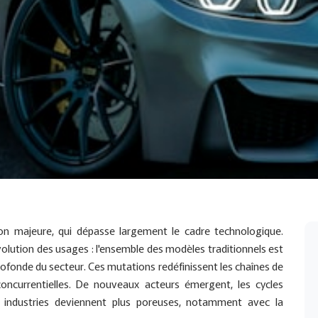
ion majeure, qui dépasse largement le cadre technologique.
 évolution des usages : l'ensemble des modèles traditionnels est
ofonde du secteur. Ces mutations redéfinissent les chaînes de
s concurrentielles. De nouveaux acteurs émergent, les cycles
re industries deviennent plus poreuses, notamment avec la