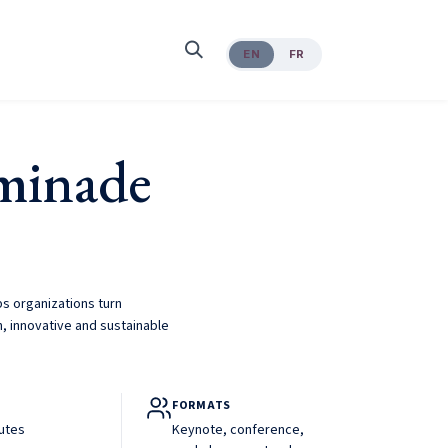
EN
FR
minade
s organizations turn
, innovative and sustainable
FORMATS
nutes
Keynote, conference,