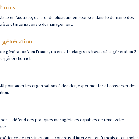
ltures
stalle en Australie, où il fonde plusieurs entreprises dans le domaine des
crète et internationale du management.
 génération
e génération Y en France, il a ensuite élargi ses travaux à la génération Z,
ergénérationnel.
 BANI pour aider les organisations à décider, expérimenter et conserver des
tion.
pes. Il défend des pratiques managériales capables de renouveler
nce.
érience de terrain et outils concrets. Il intervient en français et en anglai