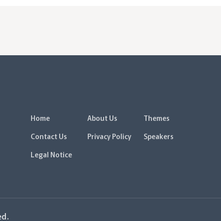
Home
About Us
Themes
Contact Us
Privacy Policy
Speakers
Legal Notice
ed.