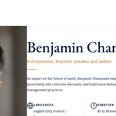
Speakers
Themes
About Us
Contact us
Benjamin Cha
Entrepreneur, keynote speaker and author
An expert on the future of work, Benjamin Chaminade help
uncertainty into concrete decisions and build more human
management practices.
LANGUAGES
DURATION
English (US), French /
45 to 90 mi