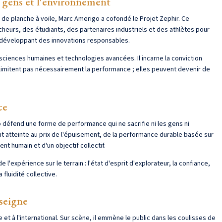
es gens et l'environnement
de planche à voile, Marc Amerigo a cofondé le Projet Zephir. Ce
heurs, des étudiants, des partenaires industriels et des athlètes pour
n développant des innovations responsables.
ciences humaines et technologies avancées. Il incarne la conviction
 limitent pas nécessairement la performance ; elles peuvent devenir de
ce
défend une forme de performance qui ne sacrifie ni les gens ni
nt atteinte au prix de l'épuisement, de la performance durable basée sur
nt humain et d'un objectif collectif.
 l'expérience sur le terrain : l'état d'esprit d'explorateur, la confiance,
 fluidité collective.
nseigne
t à l'international. Sur scène, il emmène le public dans les coulisses de