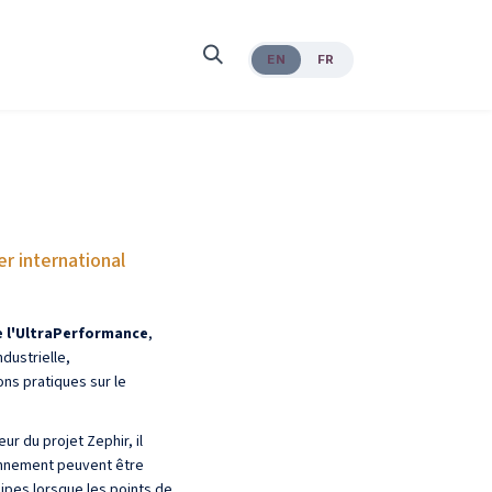
EN
FR
r international
e l'UltraPerformance
,
dustrielle,
ons pratiques sur le
r du projet Zephir, il
onnement peuvent être
uipes lorsque les points de