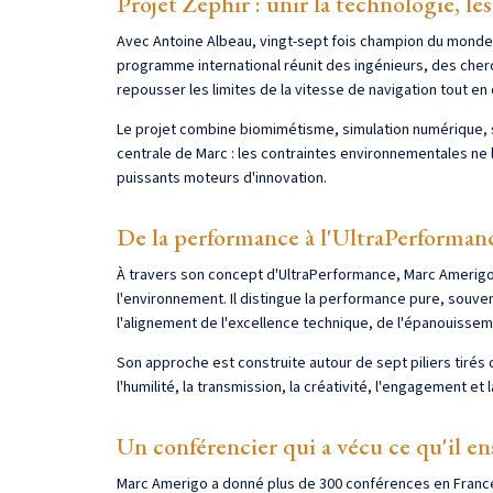
Projet Zephir : unir la technologie, l
Avec Antoine Albeau, vingt-sept fois champion du monde 
programme international réunit des ingénieurs, des cherc
repousser les limites de la vitesse de navigation tout e
Le projet combine biomimétisme, simulation numérique, s
centrale de Marc : les contraintes environnementales ne
puissants moteurs d'innovation.
De la performance à l'UltraPerforman
À travers son concept d'UltraPerformance, Marc Amerigo 
l'environnement. Il distingue la performance pure, souve
l'alignement de l'excellence technique, de l'épanouisseme
Son approche est construite autour de sept piliers tirés de
l'humilité, la transmission, la créativité, l'engagement et la
Un conférencier qui a vécu ce qu'il e
Marc Amerigo a donné plus de 300 conférences en France e