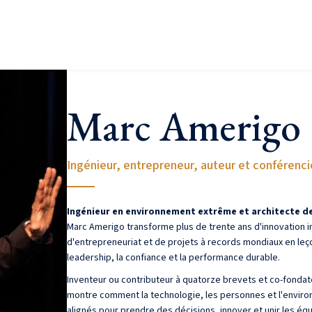
Intervenants
Thèmes
À propos
Contactez-nous
Marc Amerigo
Ingénieur, entrepreneur, auteur et conférencie
Ingénieur en environnement extrême et architecte d
Marc Amerigo transforme plus de trente ans d'innovation in
d'entrepreneuriat et de projets à records mondiaux en leç
leadership, la confiance et la performance durable.
Inventeur ou contributeur à quatorze brevets et co-fondateu
montre comment la technologie, les personnes et l'envir
alignés pour prendre des décisions, innover et unir les éq