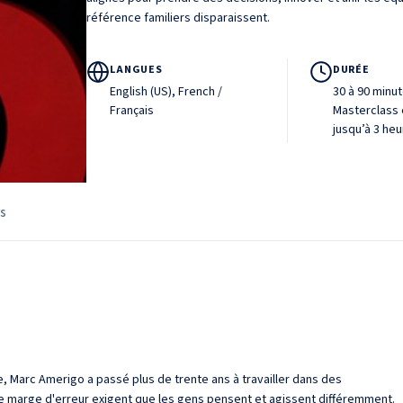
référence familiers disparaissent.
LANGUES
DURÉE
English (US), French /
30 à 90 minu
Français
Masterclass e
jusqu’à 3 he
rs
, Marc Amerigo a passé plus de trente ans à travailler dans des
de marge d'erreur exigent que les gens pensent et agissent différemment.