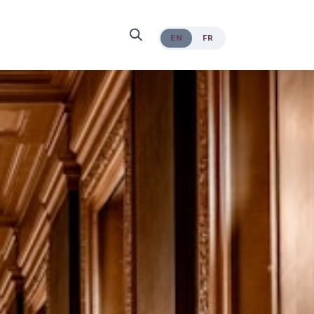
EN
FR