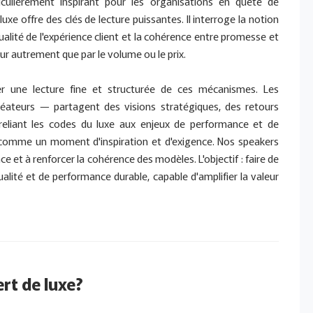
iculièrement inspirant pour les organisations en quête de
 luxe offre des clés de lecture puissantes. Il interroge la notion
ualité de l'expérience client et la cohérence entre promesse et
aleur autrement que par le volume ou le prix.
ter une lecture fine et structurée de ces mécanismes. Les
réateurs — partagent des visions stratégiques, des retours
 reliant les codes du luxe aux enjeux de performance et de
comme un moment d'inspiration et d'exigence. Nos speakers
nce et à renforcer la cohérence des modèles. L'objectif : faire de
alité et de performance durable, capable d'amplifier la valeur
rt de luxe?