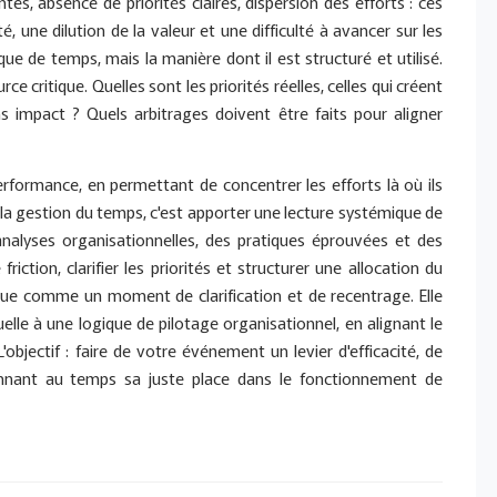
tes, absence de priorités claires, dispersion des efforts : ces
 une dilution de la valeur et une difficulté à avancer sur les
ue de temps, mais la manière dont il est structuré et utilisé.
ce critique. Quelles sont les priorités réelles, celles qui créent
 impact ? Quels arbitrages doivent être faits pour aligner
erformance, en permettant de concentrer les efforts là où ils
e la gestion du temps, c'est apporter une lecture systémique de
analyses organisationnelles, des pratiques éprouvées et des
riction, clarifier les priorités et structurer une allocation du
çue comme un moment de clarification et de recentrage. Elle
elle à une logique de pilotage organisationnel, en alignant le
'objectif : faire de votre événement un levier d'efficacité, de
onnant au temps sa juste place dans le fonctionnement de