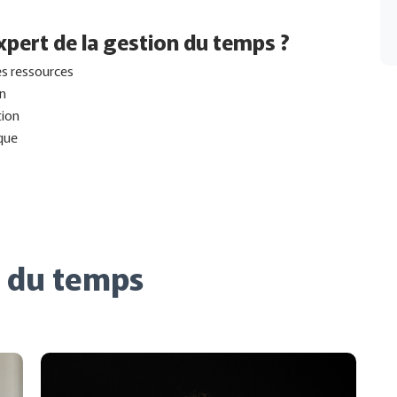
xpert de la gestion du temps ?
des ressources
on
tion
que
n du temps