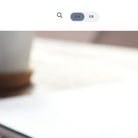
EN
FR