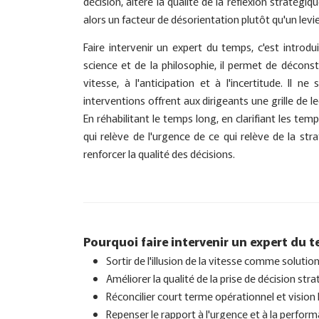
décision, altère la qualité de la réflexion stratég
alors un facteur de désorientation plutôt qu'un lev
Faire intervenir un expert du temps, c'est introd
science et de la philosophie, il permet de décons
vitesse, à l'anticipation et à l'incertitude. Il ne
interventions offrent aux dirigeants une grille de l
En réhabilitant le temps long, en clarifiant les tem
qui relève de l'urgence de ce qui relève de la str
renforcer la qualité des décisions.
Pourquoi faire intervenir un expert du 
Sortir de l'illusion de la vitesse comme solution
Améliorer la qualité de la prise de décision str
Réconcilier court terme opérationnel et vision
Repenser le rapport à l'urgence et à la perfor