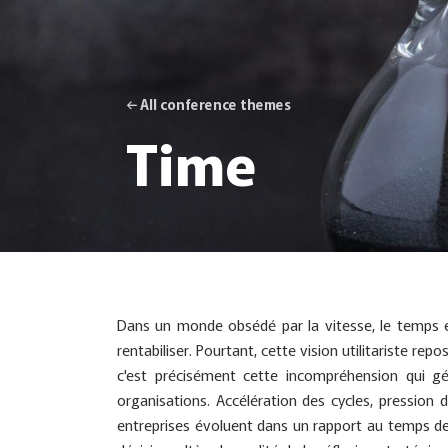
← All conference themes
Time
Dans un monde obsédé par la vitesse, le temps es
rentabiliser. Pourtant, cette vision utilitariste rep
c'est précisément cette incompréhension qui gé
organisations. Accélération des cycles, pression
entreprises évoluent dans un rapport au temps de pl