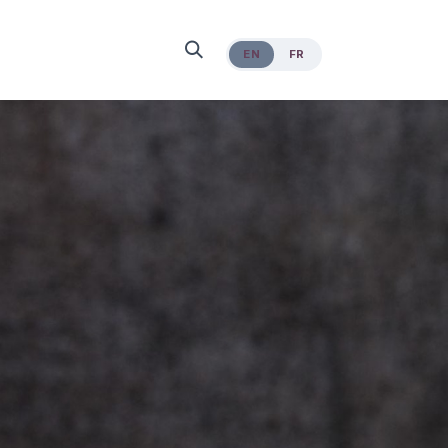
EN
FR