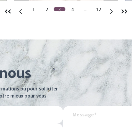
1
2
3
4
…
12
-nous
mations ou pour solliciter
notre mieux pour vous