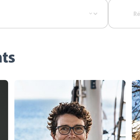
Ré
nts