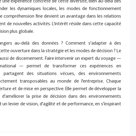
 une expérience concrète de cette diversité, bien au-delà des
ender les dynamiques locales, les modes de fonctionnement
tte compréhension fine devient un avantage dans les relations
nt de nouvelles activités. L'intérêt réside dans cette capacité
ision plus globale.
ngers au-delà des données ? Comment s'adapter à des
ette ouverture dans la stratégie et les modes de décision ? Le
ussi de discernement. Faire intervenir un expert du voyage —
ternational — permet de transformer ces expériences en
ts partagent des situations vécues, des environnements
ectement transposables au monde de l'entreprise. Chaque
ure et de mise en perspective. Elle permet de développer la
 et d'améliorer la prise de décision dans des environnements
 un levier de vision, d'agilité et de performance, en s'inspirant