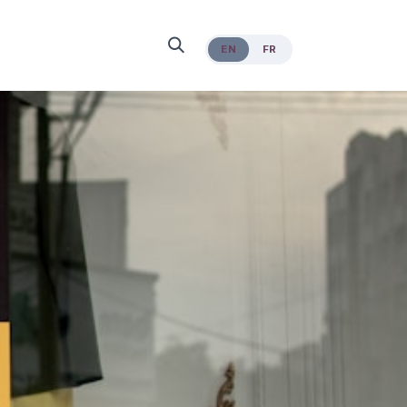
EN
FR