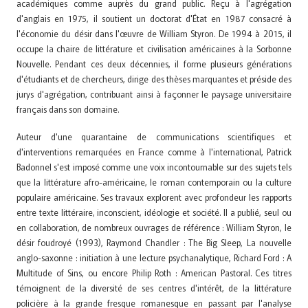
académiques comme auprès du grand public. Reçu à l'agrégation
d'anglais en 1975, il soutient un doctorat d'État en 1987 consacré à
l'économie du désir dans l'œuvre de William Styron. De 1994 à 2015, il
occupe la chaire de littérature et civilisation américaines à la Sorbonne
Nouvelle. Pendant ces deux décennies, il forme plusieurs générations
d'étudiants et de chercheurs, dirige des thèses marquantes et préside des
jurys d'agrégation, contribuant ainsi à façonner le paysage universitaire
français dans son domaine.
Auteur d'une quarantaine de communications scientifiques et
d'interventions remarquées en France comme à l'international, Patrick
Badonnel s'est imposé comme une voix incontournable sur des sujets tels
que la littérature afro-américaine, le roman contemporain ou la culture
populaire américaine. Ses travaux explorent avec profondeur les rapports
entre texte littéraire, inconscient, idéologie et société. Il a publié, seul ou
en collaboration, de nombreux ouvrages de référence : William Styron, le
désir foudroyé (1993), Raymond Chandler : The Big Sleep, La nouvelle
anglo-saxonne : initiation à une lecture psychanalytique, Richard Ford : A
Multitude of Sins, ou encore Philip Roth : American Pastoral. Ces titres
témoignent de la diversité de ses centres d'intérêt, de la littérature
policière à la grande fresque romanesque en passant par l'analyse