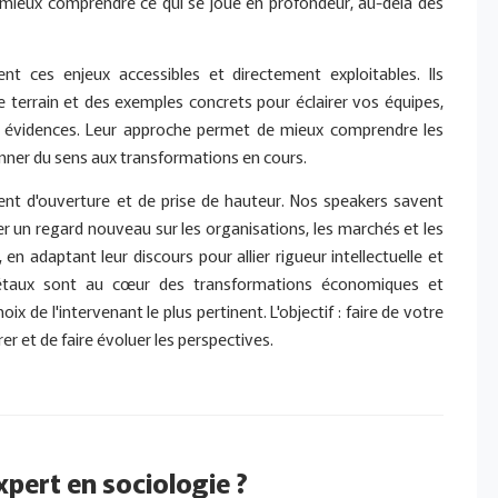
 mieux comprendre ce qui se joue en profondeur, au-delà des
nt ces enjeux accessibles et directement exploitables. Ils
e terrain et des exemples concrets pour éclairer vos équipes,
les évidences. Leur approche permet de mieux comprendre les
nner du sens aux transformations en cours.
 d'ouverture et de prise de hauteur. Nos speakers savent
rter un regard nouveau sur les organisations, les marchés et les
, en adaptant leur discours pour allier rigueur intellectuelle et
ciétaux sont au cœur des transformations économiques et
de l'intervenant le plus pertinent. L'objectif : faire de votre
er et de faire évoluer les perspectives.
xpert en sociologie ?