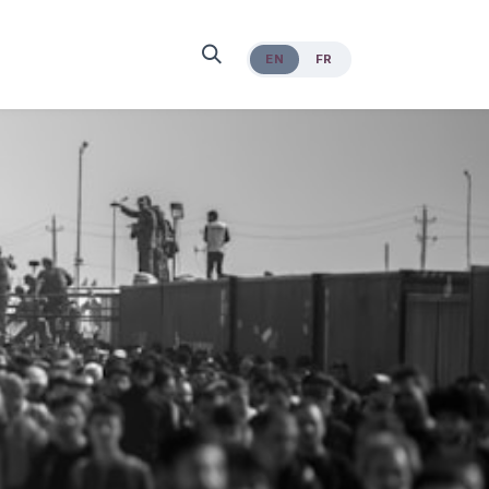
EN
FR