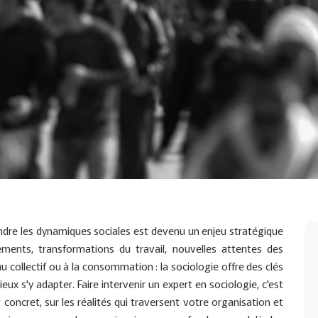
e les dynamiques sociales est devenu un enjeu stratégique
ments, transformations du travail, nouvelles attentes des
au collectif ou à la consommation : la sociologie offre des clés
x s'y adapter. Faire intervenir un expert en sociologie, c'est
t concret, sur les réalités qui traversent votre organisation et