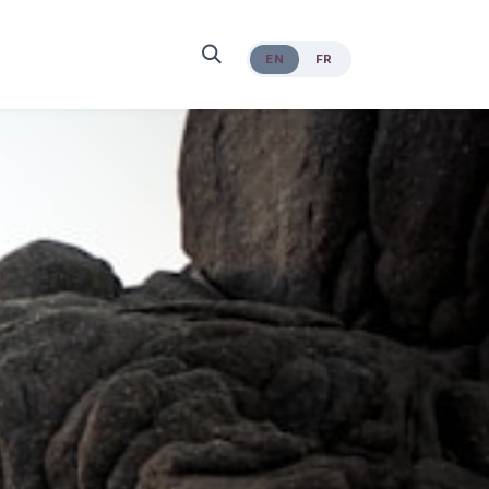
EN
FR