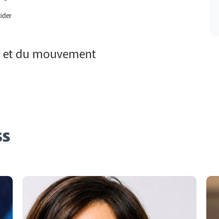
cider
on et du mouvement
ss