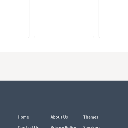
Home
About Us
Themes
Contact Us
Privacy Policy
Speakers