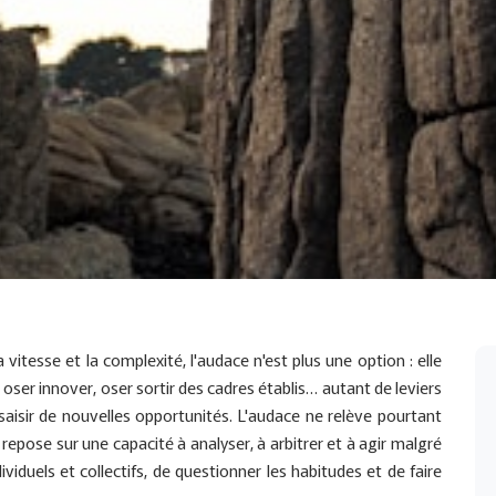
vitesse et la complexité, l'audace n'est plus une option : elle
ser innover, oser sortir des cadres établis… autant de leviers
saisir de nouvelles opportunités. L'audace ne relève pourtant
 repose sur une capacité à analyser, à arbitrer et à agir malgré
ndividuels et collectifs, de questionner les habitudes et de faire