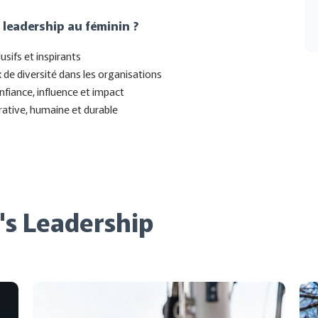
 leadership au féminin ?
sifs et inspirants
x de diversité dans les organisations
fiance, influence et impact
rative, humaine et durable
s Leadership