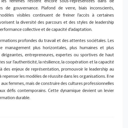
e, les femmes restent encore sous-représentées dans de
s de gouvernance. Plafond de verre, biais inconscients,
èles visibles continuent de freiner l’accès à certaines
vorisent la diversité des parcours et des styles de leadership
rformance collective et de capacité d’adaptation.
ormations profondes du travail et des attentes sociétales. Les
de management plus horizontales, plus humaines et plus
dirigeantes, entrepreneures, expertes ou sportives de haut
sur l’authenticité, la résilience, la coopération et la capacité
là des enjeux de représentation, promouvoir le leadership au
à repenser les modèles de réussite dans les organisations. Il ne
 aux femmes, mais de construire des cultures professionnelles
s aux défis contemporains. Cette dynamique devient un levier
ormation durable.