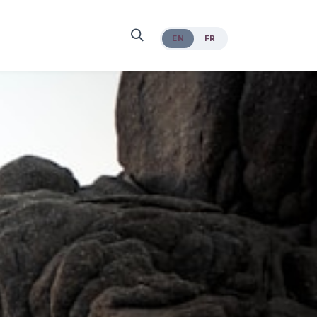
EN
FR