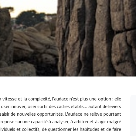
vitesse et la complexité, l'audace n'est plus une option : elle
ser innover, oser sortir des cadres établis… autant de leviers
saisir de nouvelles opportunités. L'audace ne relève pourtant
 repose sur une capacité à analyser, à arbitrer et à agir malgré
ndividuels et collectifs, de questionner les habitudes et de faire