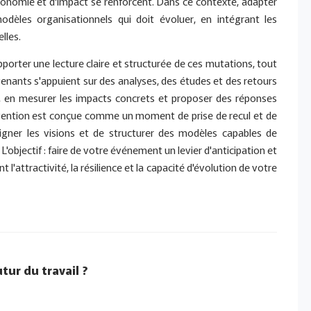
utonomie et d'impact se renforcent. Dans ce contexte, adapter
 modèles organisationnels qui doit évoluer, en intégrant les
lles.
 apporter une lecture claire et structurée de ces mutations, tout
venants s'appuient sur des analyses, des études et des retours
nd, en mesurer les impacts concrets et proposer des réponses
ervention est conçue comme un moment de prise de recul et de
'aligner les visions et de structurer des modèles capables de
'objectif : faire de votre événement un levier d'anticipation et
'attractivité, la résilience et la capacité d'évolution de votre
tur du travail ?