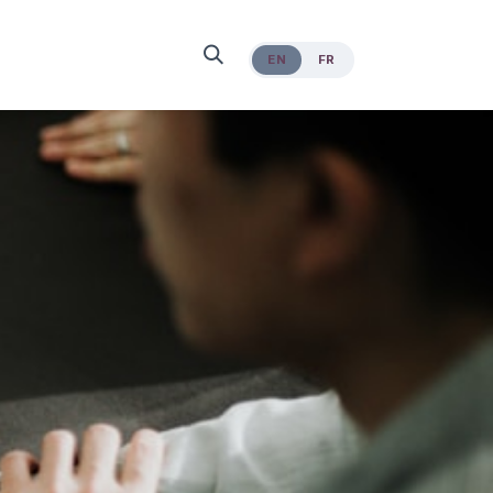
EN
FR